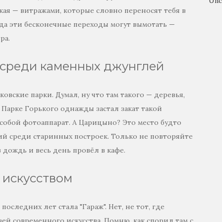
Unc
кая — витражами, которые словно переносят тебя в
гда эти бесконечные переходы могут вымотать —
ра.
 среди каменных джунглей
овские парки. Думал, ну что там такого — деревья,
В Парке Горького однажды застал закат такой
с собой фотоаппарат. А Царицыно? Это место будто
ий среди старинных построек. Только не повторяйте
дождь и весь день провёл в кафе.
 искусством
следних лет стала "Гараж". Нет, не тот, где
й современного искусства. Помню, как спорил там с