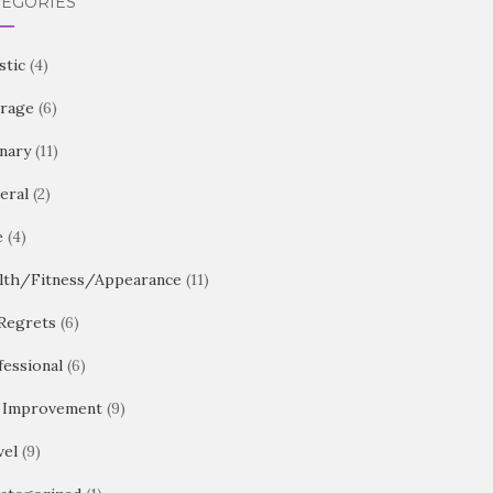
TEGORIES
stic
(4)
rage
(6)
inary
(11)
eral
(2)
e
(4)
lth/Fitness/Appearance
(11)
Regrets
(6)
fessional
(6)
f Improvement
(9)
vel
(9)