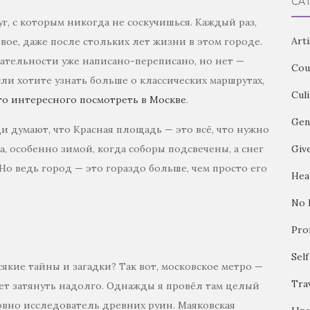
CA
уг, с которым никогда не соскучишься. Каждый раз,
Arti
овое, даже после стольких лет жизни в этом городе.
чательности уже написано-переписано, но нет —
Cou
ли хотите узнать больше о классических маршрутах,
Cul
то интересного посмотреть в Москве
.
Gen
 думают, что Красная площадь — это всё, что нужно
а, особенно зимой, когда соборы подсвечены, а снег
Giv
Но ведь город — это гораздо больше, чем просто его
Hea
No 
Pro
Sel
сякие тайны и загадки? Так вот, московское метро —
Tra
т затянуть надолго. Однажды я провёл там целый
ловно исследователь древних руин. Маяковская