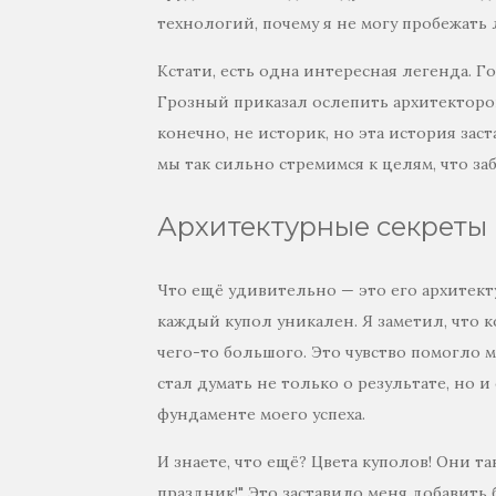
технологий, почему я не могу пробежат
Кстати, есть одна интересная легенда. Г
Грозный приказал ослепить архитекторов
конечно, не историк, но эта история зас
мы так сильно стремимся к целям, что за
Архитектурные секреты 
Что ещё удивительно — это его архитект
каждый купол уникален. Я заметил, что к
чего-то большого. Это чувство помогло 
стал думать не только о результате, но 
фундаменте моего успеха.
И знаете, что ещё? Цвета куполов! Они та
праздник!" Это заставило меня добавить 