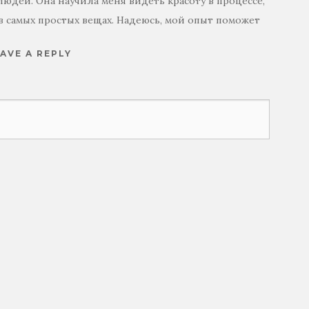
юдей. Она научила меня видеть красоту в процессе,
в самых простых вещах. Надеюсь, мой опыт поможет
AVE A REPLY