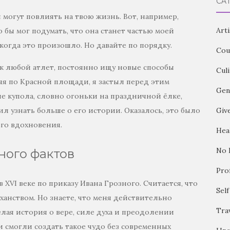
CA
могут повлиять на твою жизнь. Вот, например,
Arti
 бы мог подумать, что она станет частью моей
когда это произошло. Но давайте по порядку.
Cou
как любой атлет, постоянно ищу новые способы
Cul
яя по Красной площади, я застыл перед этим
Gen
е купола, словно огоньки на праздничной ёлке,
ил узнать больше о его истории. Оказалось, это было
Giv
его вдохновения.
Hea
No 
ного фактов
Pro
XVI веке по приказу Ивана Грозного. Считается, что
Sel
ханством. Но знаете, что меня действительно
Tra
елая история о вере, силе духа и преодолении
и смогли создать такое чудо без современных