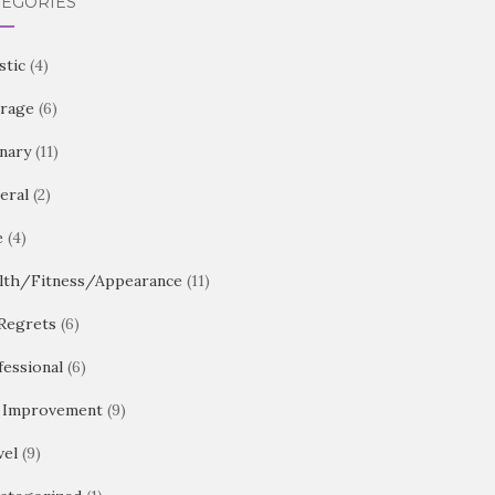
TEGORIES
stic
(4)
rage
(6)
inary
(11)
eral
(2)
e
(4)
lth/Fitness/Appearance
(11)
Regrets
(6)
fessional
(6)
f Improvement
(9)
vel
(9)