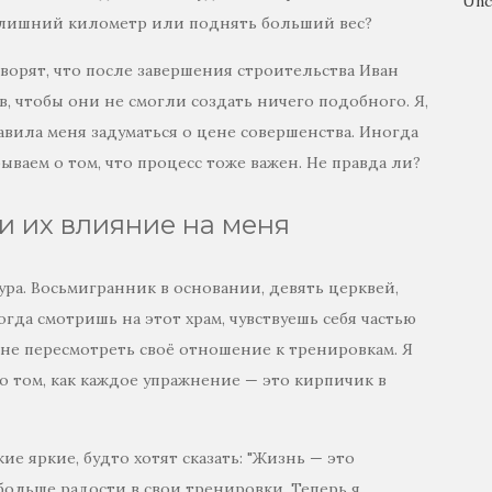
Unc
ь лишний километр или поднять больший вес?
оворят, что после завершения строительства Иван
, чтобы они не смогли создать ничего подобного. Я,
тавила меня задуматься о цене совершенства. Иногда
бываем о том, что процесс тоже важен. Не правда ли?
и их влияние на меня
ура. Восьмигранник в основании, девять церквей,
огда смотришь на этот храм, чувствуешь себя частью
мне пересмотреть своё отношение к тренировкам. Я
и о том, как каждое упражнение — это кирпичик в
кие яркие, будто хотят сказать: "Жизнь — это
больше радости в свои тренировки. Теперь я